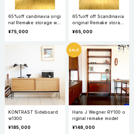
65%off candinavia origi
65%off off Scandinavia
nal Remake storage w4
original Remake storag
SALE
e w2 SALE
¥75,000
¥65,000
KONTRAST Sideboard
Hans J Wegner RY100 o
w1300
riginal remake model
¥185,000
¥148,000